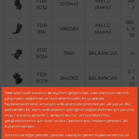
FDR
AXECO
A55, 
1009443
9032
(Axerio)
A1
580 K
FDR
AXECO
4983584
L, 58
9161
(Axerio)
580
FDR
3860
BALKANCAR
Imp
9034
D 39
FDR
2642952
BALKANCAR
40
9079
Fork
Web sitemizde kullanıcı deneyimini geliştirmek, web sitemizin verimli
çalışmasını sağlamak ve hizmetlerimizden en iyi şekilde
faydalanabilmeniz amacıyla web sitemizde çerezlere yer veriyoruz. Bu
«
»
1
2
3
4
5
çerezlerden bir kısmı web sitesinin işlerliğinin sağlanabilmesi için zorunlu
olup (“zorunlu çerezler”), deneyimlerinizi ve hizmetlerimizi
geliştirebilmemiz için ilave “analiz / performans / reklam çerezleri” de
kullanılmaktadır.
Fiyat Talep Et
Zorunlu ve diğer çerezler, çerezler vasıtayla işlenen kişisel verileriniz ve