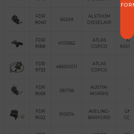
FOR
FDR
ALSTHOM
60249
Indus
9040
DIESELAIR
FDR
ATLAS
XAH
4103662
9188
COPCO
XAS136
FDR
ATLAS
485510011
9733
COPCO
FDR
AUSTIN-
281756
Ta
9059
MORRIS
FDR
AVELING-
GN 
910574
9022
BARFORD
GD/