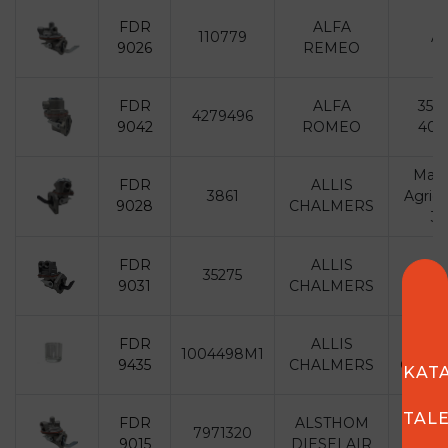
FDR
ALFA
110779
A1
9026
REMEO
FDR
ALFA
35A
4279496
9042
ROMEO
40A
Mach
FDR
ALLIS
3861
Agricu
9028
CHALMERS
34
FDR
ALLIS
35275
Comb
9031
CHALMERS
FDR
ALLIS
ALL
1004498M1
9435
CHALMERS
CHAL
KAT
TAL
FDR
ALSTHOM
7971320
9015
DIESELAIR