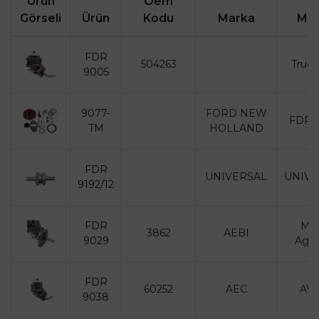
Ürün
Oem
Görseli
Ürün
Kodu
Marka
Mod
FDR
504263
Truck
9005
9077-
FORD NEW
FDR 
TM
HOLLAND
FDR
UNIVERSAL
UNIVE
9192/12
FDR
Mez
3862
AEBI
9029
Agri
FDR
60252
AEC
AV5
9038