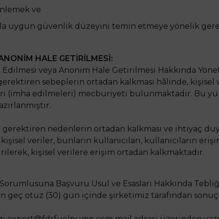
 önlemek ve
la uygun güvenlik düzeyini temin etmeye yönelik gerekl
E ANONİM HALE GETİRİLMESİ:
Yok Edilmesi veya Anonim Hale Getirilmesi Hakkında Yöne
ektiren sebeplerin ortadan kalkması hâlinde, kişisel ver
leri (imha edilmeleri) mecburiyeti bulunmaktadır. Bu yü
azırlanmıştır.
gerektiren nedenlerin ortadan kalkması ve ihtiyaç duy
isel veriler, bunların kullanıcıları, kullanıcıların eriş
ilerek, kişisel verilere erişim ortadan kalkmaktadır.
 Sorumlusuna Başvuru Usul ve Esasları Hakkında Tebliğ“ g
e en geç otuz (30) gün içinde şirketimiz tarafından sonu
izi
export@fdrfuelpump.com
mail adresi üzerinden yazı