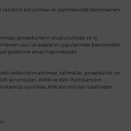
isel verilerin korunması ve işlenmesinde benimsenen
lınması, prosedürlerin oluşturulması ve iç
lirlenen usul ve esasların uygulanması bakımından
e yol gösterme amacı taşımaktadır.
i tedbirlerin alınması, talimatlar, prosedürler ve
 KVK sorumluları, KVKK ve KVK Politikamızın
itikamıza uyulması, KVK sorumluları tarafından
ir: