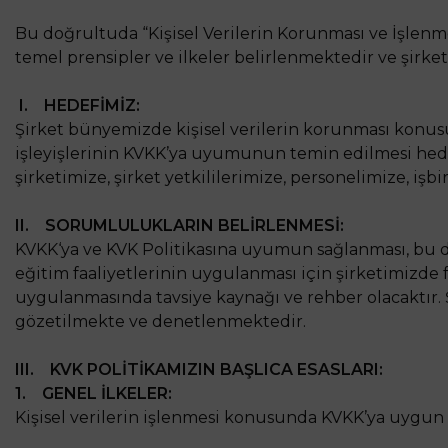
Bu doğrultuda “Kişisel Verilerin Korunması ve İşlenme
temel prensipler ve ilkeler belirlenmektedir ve şir
I. HEDEFİMİZ:
Şirket bünyemizde kişisel verilerin korunması konusun
işleyişlerinin KVKK’ya uyumunun temin edilmesi hede
şirketimize, şirket yetkililerimize, personelimize, iş
II. SORUMLULUKLARIN BELİRLENMESİ:
KVKK‘ya ve KVK Politikasına uyumun sağlanması, bu do
eğitim faaliyetlerinin uygulanması için şirketimizde
uygulanmasında tavsiye kaynağı ve rehber olacaktır.
gözetilmekte ve denetlenmektedir.
III. KVK POLİTİKAMIZIN BAŞLICA ESASLARI:
1. GENEL İLKELER:
Kişisel verilerin işlenmesi konusunda KVKK’ya uygun 