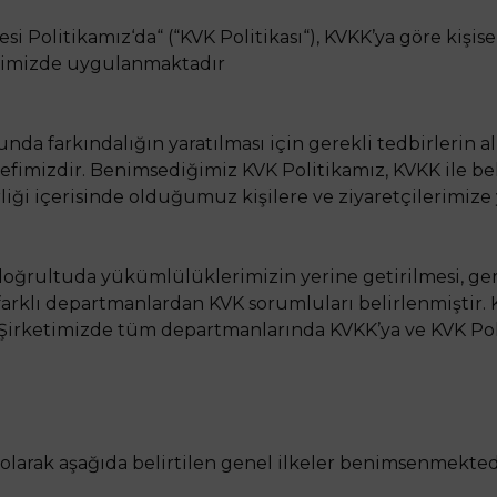
si Politikamız‘da“ (“KVK Politikası“), KVKK’ya göre kiş
ketimizde uygulanmaktadır
da farkındalığın yaratılması için gerekli tedbirlerin a
fimizdir. Benimsediğimiz KVK Politikamız, KVKK ile be
birliği içerisinde olduğumuz kişilere ve ziyaretçilerimiz
ğrultuda yükümlülüklerimizin yerine getirilmesi, gerekl
 farklı departmanlardan KVK sorumluları belirlenmiştir.
 Şirketimizde tüm departmanlarında KVKK’ya ve KVK Pol
olarak aşağıda belirtilen genel ilkeler benimsenmekted