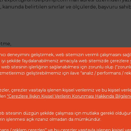
kanunda belirtilen sınırlar ve ölçülerde, başvuru sahibi
 etme,
acına uygun kullanılıp kullanılmadığını öğrenme,
ıcı deneyimini geliştirmek, web sitemizin verimli çalışmasını sa
iyi şekilde faydalanabilmeniz amacıyla web sitemizde çerezlere 
arıldığı üçüncü kişileri bilme,
web sitesinin işlerliğinin sağlanabilmesi için zorunlu olup (“zorunl
zmetlerimizi geliştirebilmemiz için ilave “analiz / performans / re
ı hâlinde bunların düzeltilmesini isteme ve bu kapsamda 
ler, çerezler vasıtayla işlenen kişisel verileriniz ve bu kişisel veril
rak işlenmiş olmasına rağmen, işlenmesini gerektiren s
leri
“Çerezlere İlişkin Kişisel Verilerin Korunması Hakkında Bilgil
mda yapılan işlemin kişisel verilerin aktarıldığı üçüncü
sıtasıyla analiz edilmesi suretiyle kişinin kendisi aley
eb sitesinin düzgün şekilde çalışması için mutlaka gerekli olduğu
ebebiyle zarara uğraması hâlinde zararın giderilmesini ta
ilerin işlenmesi açık rızanız olmadan da mümkündür.
mans / reklam çerezleri” ve bu çerezler vasıtayla işlenen kişisel ver