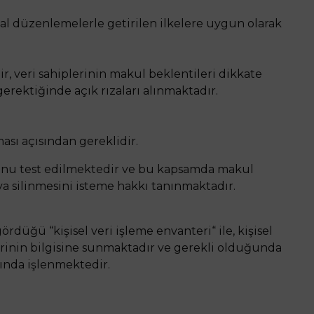
sal düzenlemelerle getirilen ilkelere uygun olarak
r, veri sahiplerinin makul beklentileri dikkate
gerektiğinde açık rızaları alınmaktadır.
ası açısından gereklidir.
uğunu test edilmektedir ve bu kapsamda makul
a silinmesini isteme hakkı tanınmaktadır.
düğü “kişisel veri işleme envanteri“ ile, kişisel
lerinin bilgisine sunmaktadır ve gerekli olduğunda
mında işlenmektedir.