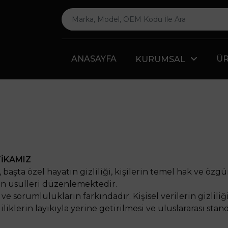
ANASAYFA
Ü
KURUMSAL
TİKAMIZ
başta özel hayatın gizliliği, kişilerin temel hak ve özgü
en usulleri düzenlemektedir.
e sorumlulukların farkındadır. Kişisel verilerin gizlil
klerin layıkıyla yerine getirilmesi ve uluslararası stand