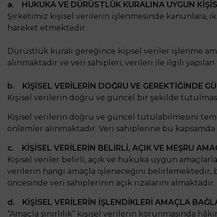
a. HUKUKA VE DÜRÜSTLÜK KURALINA UYGUN KİŞİS
Şirketimiz kişisel verilerin işlenmesinde kanunlara,
hareket etmektedir.
Dürüstlük kuralı gereğince kişisel veriler işlenme ama
alınmaktadır ve veri sahipleri, verileri ile ilgili yap
b. KİŞİSEL VERİLERİN DOĞRU VE GEREKTİĞİNDE G
Kişisel verilerin doğru ve güncel bir şekilde tutulma
Kişisel verilerin doğru ve güncel tutulabilmesini te
önlemler alınmaktadır. Veri sahiplerine bu kapsamda 
c. KİŞİSEL VERİLERİN BELİRLİ, AÇIK VE MEŞRU AM
Kişisel veriler belirli, açık ve hukuka uygun amaçlar
verilerin hangi amaçla işleneceğini belirlemektedir, 
öncesinde veri sahiplerinin açık rızalarını almaktadır.
d. KİŞİSEL VERİLERİN İŞLENDİKLERİ AMAÇLA BAĞLA
“Amaçla sınırlılık” kişisel verilerin korunmasında hâki