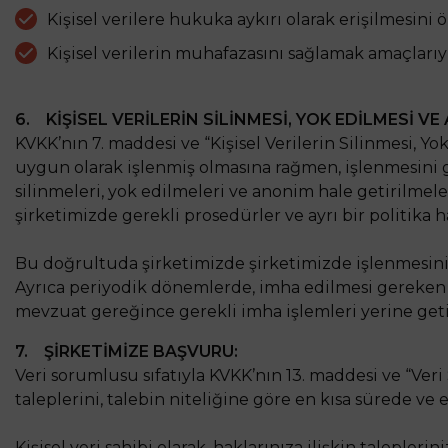
Kişisel verilere hukuka aykırı olarak erişilmesini
Kişisel verilerin muhafazasını sağlamak amaçlarıy
6. KİŞİSEL VERİLERİN SİLİNMESİ, YOK EDİLMESİ V
KVKK’nın 7. maddesi ve “Kişisel Verilerin Silinmesi, 
uygun olarak işlenmiş olmasına rağmen, işlenmesini ger
silinmeleri, yok edilmeleri ve anonim hale getirilme
şirketimizde gerekli prosedürler ve ayrı bir politika h
Bu doğrultuda şirketimizde şirketimizde işlenmesini 
Ayrıca periyodik dönemlerde, imha edilmesi gereken kiş
mevzuat gereğince gerekli imha işlemleri yerine getir
7. ŞİRKETİMİZE BAŞVURU:
Veri sorumlusu sıfatıyla KVKK’nın 13. maddesi ve “Veri
taleplerini, talebin niteliğine göre en kısa sürede v
Kişisel veri sahibi olarak, haklarınıza ilişkin taleplerin