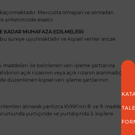
en kaçınmaktadır. Mevcutta olmayan ve sonradan
i şirketimizde esastır.
RE KADAR MUHAFAZA EDİLMELERİ:
 bu süreye uyulmaktadır ve kişisel veriler ancak
. maddeleri ile belirlenen veri işleme şartlarına
ahibinin açık rızasının veya açık rızanın aranmadığı
de düzenlenen kişisel veri işleme şartlarının
KAT
önlemleri alınarak yanlızca KVKK’nın 8. ve 9. maddeleri
TAL
durumunda yurtiçinde ve yurtdışında 3. kişilere
FOR