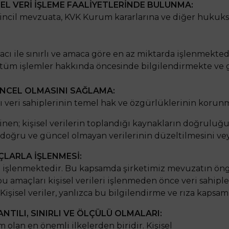
EL VERİ İŞLEME FAALİYETLERİNDE BULUNMA:
 ikincil mevzuata, KVK Kurum kararlarına ve diğer hukuk
cı ile sınırlı ve amaca göre en az miktarda işlenmektedi
ılan tüm işlemler hakkında öncesinde bilgilendirmekte ve 
ÜNCEL OLMASINI SAĞLAMA:
sı veri sahiplerinin temel hak ve özgürlüklerinin korunm
minen; kişisel verilerin toplandığı kaynakların doğrul
doğru ve güncel olmayan verilerinin düzeltilmesini vey
AÇLARLA İŞLENMESİ:
la işlenmektedir. Bu kapsamda şirketimiz mevuzatın öngör
bu amaçları kişisel verileri işlenmeden önce veri sahip
 Kişisel veriler, yanlızca bu bilgilendirme ve rıza kapsa
NTILI, SINIRLI VE ÖLÇÜLÜ OLMALARI:
m olan en önemli ilkelerden biridir. Kişisel