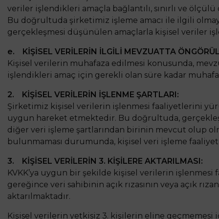
veriler işlendikleri amaçla bağlantılı, sınırlı ve ölçülü 
Bu doğrultuda şirketimiz işleme amacı ile ilgili olm
gerçekleşmesi düşünülen amaçlarla kişisel veriler işl
e. KİŞİSEL VERİLERİN İLGİLİ MEVZUATTA ÖNGÖRÜ
Kişisel verilerin muhafaza edilmesi konusunda, mevzua
işlendikleri amaç için gerekli olan süre kadar muhaf
2. KİŞİSEL VERİLERİN İŞLENME ŞARTLARI:
Şirketimiz kişisel verilerin işlenmesi faaliyetlerini y
uygun hareket etmektedir. Bu doğrultuda, gerçekleştir
diğer veri işleme şartlarından birinin mevcut olup ol
bulunmaması durumunda, kişisel veri işleme faaliyet
3. KİŞİSEL VERİLERİN 3. KİŞİLERE AKTARILMASI:
KVKK’ya uygun bir şekilde kişisel verilerin işlenmesi f
gereğince veri sahibinin açık rızasının veya açık rız
aktarılmaktadır.
Kişisel verilerin yetkisiz 3. kişilerin eline geçmemesi