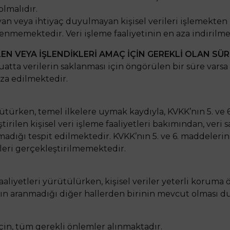
olmalıdır.
ayan veya ihtiyaç duyulmayan kişisel verileri işlemekt
enmemektedir. Veri işleme faaliyetinin en aza indirilmes
LEN VEYA İŞLENDİKLERİ AMAÇ İÇİN GEREKLİ OLAN SÜ
tta verilerin saklanması için öngörülen bir süre varsa
aza edilmektedir.
ürütürken, temel ilkelere uymak kaydıyla, KVKK’nın 5. ve 6
ilen kişisel veri işleme faaliyetleri bakımından, veri s
madığı tespit edilmektedir. KVKK’nın 5. ve 6. maddelerin
leri gerçekleştirilmemektedir.
aaliyetleri yürütülürken, kişisel veriler yeterli koruma 
anın aranmadığı diğer hallerden birinin mevcut olması 
 için, tüm gerekli önlemler alınmaktadır.