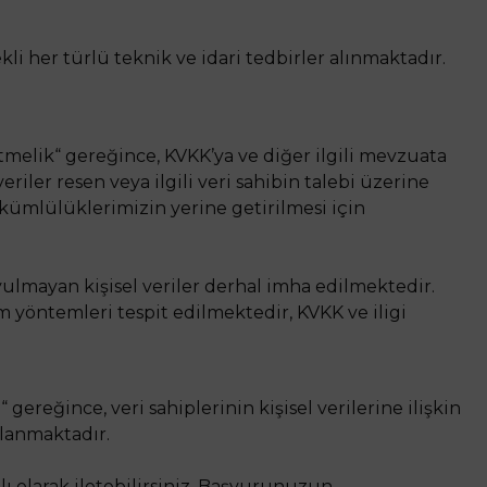
i her türlü teknik ve idari tedbirler alınmaktadır.
tmelik“ gereğince, KVKK’ya ve diğer ilgili mevzuata
iler resen veya ilgili veri sahibin talebi üzerine
kümlülüklerimizin yerine getirilmesi için
ulmayan kişisel veriler derhal imha edilmektedir.
im yöntemleri tespit edilmektedir, KVKK ve iligi
ereğince, veri sahiplerinin kişisel verilerine ilişkin
çlanmaktadır.
lı olarak iletebilirsiniz. Başvurunuzun