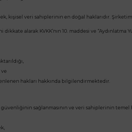
, kişisel veri sahiplerinin en doğal haklarıdır. Şirketimi
erini dikkate alarak KVKK’nın 10. maddesi ve “Aydınlat
ktarıldığı,
 ve
zenlenen hakları hakkında bilgilendirmektedir.
in güvenliğinin sağlanmasının ve veri sahiplerinin teme
k,