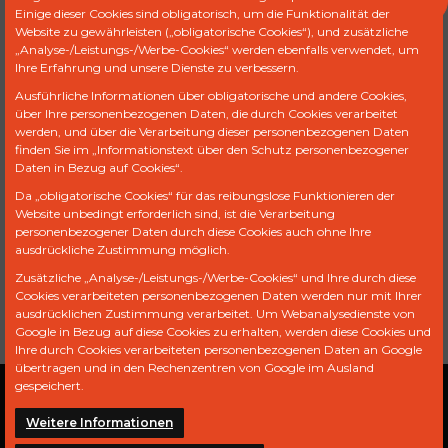
Einige dieser Cookies sind obligatorisch, um die Funktionalität der
Website zu gewährleisten („obligatorische Cookies“), und zusätzliche
„Analyse-/Leistungs-/Werbe-Cookies“ werden ebenfalls verwendet, um
Produkt Code :
FDR 8520
Ihre Erfahrung und unsere Dienste zu verbessern.
Ausführliche Informationen über obligatorische und andere Cookies,
über Ihre personenbezogenen Daten, die durch Cookies verarbeitet
FORMULAR FÜR ANGEBOTSANFRAGEN
werden, und über die Verarbeitung dieser personenbezogenen Daten
finden Sie im „Informationstext über den Schutz personenbezogener
Daten in Bezug auf Cookies“.
Da „obligatorische Cookies“ für das reibungslose Funktionieren der
Ref
Marke
Modell
Motor
Website unbedingt erforderlich sind, ist die Verarbeitung
personenbezogener Daten durch diese Cookies auch ohne Ihre
3H-2033
CATERPILLAR
3304, 3306
24V
ausdrückliche Zustimmung möglich.
Zusätzliche „Analyse-/Leistungs-/Werbe-Cookies“ und Ihre durch diese
3H2033
CATERPILLAR
Cookies verarbeiteten personenbezogenen Daten werden nur mit Ihrer
ausdrücklichen Zustimmung verarbeitet. Um Webanalysedienste von
Google in Bezug auf diese Cookies zu erhalten, werden diese Cookies und
Ihre durch Cookies verarbeiteten personenbezogenen Daten an Google
übertragen und in den Rechenzentren von Google im Ausland
gespeichert.
PDPL
Weitere Informationen