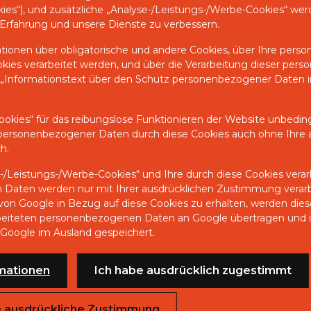
kies“), und zusätzliche „Analyse-/Leistungs-/Werbe-Cookies“ wer
461-217
LEYLAND
clydes
Erfahrung und unsere Dienste zu verbessern.
461-261
LEYLAND
Indust
ationen über obligatorische und andere Cookies, über Ihre per
okies verarbeitet werden, und über die Verarbeitung dieser pe
461-314
LEYLAND
Indust
 „Informationstext über den Schutz personenbezogener Daten 
508203-2
LEYLAND
Indust
ookies“ für das reibungslose Funktionieren der Website unbedingt
A512546/2
LEYLAND
Reiver
g personenbezogener Daten durch diese Cookies auch ohne Ihre 
h.
LM831637
SISU DIESEL
BX 84B
e-/Leistungs-/Werbe-Cookies“ und Ihre durch diese Cookies vera
A504827
VOLVO
Daten werden nur mit Ihrer ausdrücklichen Zustimmung verar
on Google in Bezug auf diese Cookies zu erhalten, werden dies
HFP314
VOLVO
LM 621
rbeiteten personenbezogenen Daten an Google übertragen und 
Google im Ausland gespeichert.
mationen
Ich habe ausdrücklich zugestimmt
PDPL
e ausdrückliche Zustimmung