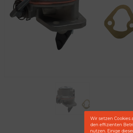
Wir setzen Cookies 
den effizienten Bet
nutzen. Einige diese