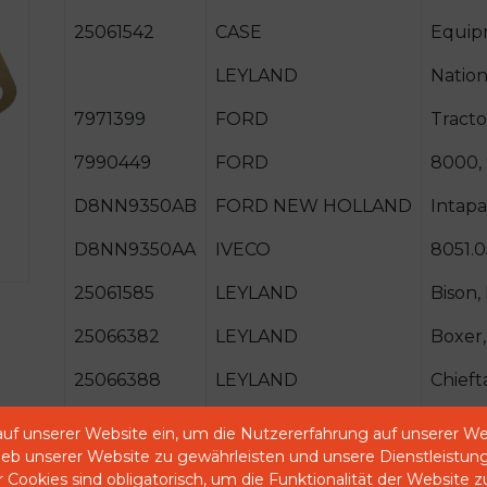
25061542
CASE
Equip
LEYLAND
Nation
7971399
FORD
Tracto
7990449
FORD
8000,
D8NN9350AB
FORD NEW HOLLAND
Intap
D8NN9350AA
IVECO
8051.0
25061585
LEYLAND
Bison,
25066382
LEYLAND
Boxer,
25066388
LEYLAND
Chieft
83991467
LEYLAND
Clyde
auf unserer Website ein, um die Nutzererfahrung auf unserer We
rieb unserer Website zu gewährleisten und unsere Dienstleistun
4223471M91
LEYLAND
Wikin
r Cookies sind obligatorisch, um die Funktionalität der Website 