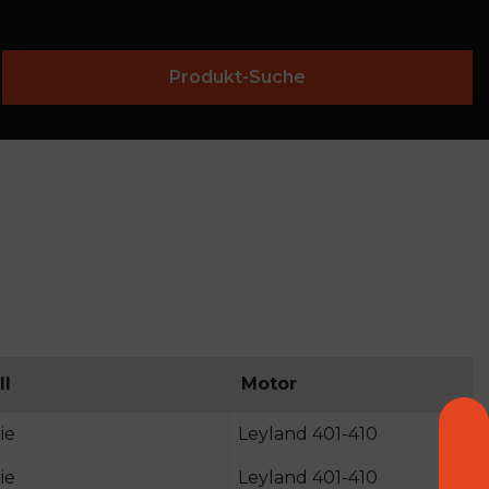
Produkt-Suche
ll
Motor
ie
Leyland 401-410
ie
Leyland 401-410