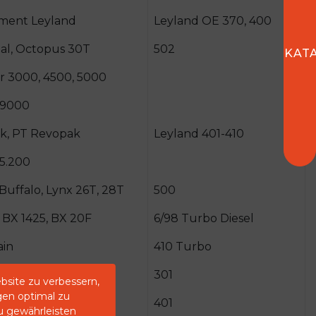
ment Leyland
Leyland OE 370, 400
al, Octopus 30T
502
KAT
r 3000, 4500, 5000
 9000
ak, PT Revopak
Leyland 401-410
5.200
 Buffalo, Lynx 26T, 28T
500
 BX 1425, BX 20F
6/98 Turbo Diesel
ain
410 Turbo
sdale
301
bsite zu verbessern,
gen optimal zu
g EVK 55
401
zu gewährleisten