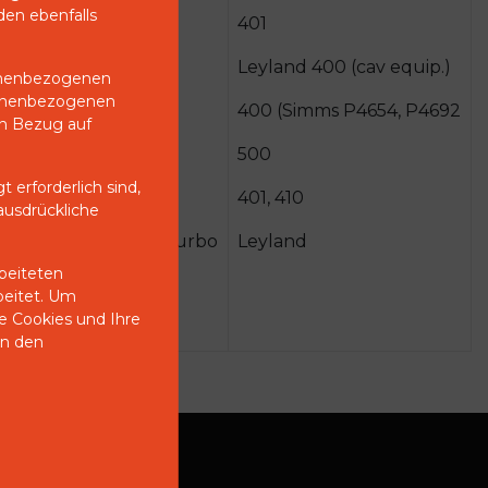
den ebenfalls
dale ECD 23, ECD 27
401
rial
Leyland 400 (cav equip.)
sonenbezogenen
rsonenbezogenen
rial
400 (Simms P4654, P4692
in Bezug auf
rial
500
 erforderlich sind,
401, 410
ausdrückliche
0 city autotel 500 turbo
Leyland
rbeiteten
beitet. Um
e Cookies und Ihre
, LM 641, LM 4300
in den