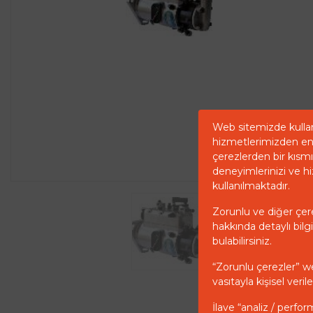
Web sitemizde kullan
hizmetlerimizden en 
çerezlerden bir kısmı 
deneyimlerinizi ve hi
kullanılmaktadır.
Zorunlu ve diğer çerez
hakkında detaylı bilgi
bulabilirsiniz.
“Zorunlu çerezler” w
vasıtayla kişisel ver
İlave “analiz / perfor