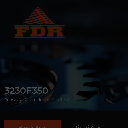
3230F350
Anasayfa
Ürünler
3230F350
Binek Araç
Ticari Araç