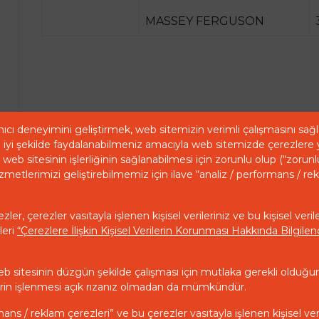
MASSEY FERGUSON
ıcı deneyimini geliştirmek, web sitemizin verimli çalışmasını sa
iyi şekilde faydalanabilmeniz amacıyla web sitemizde çerezlere 
web sitesinin işlerliğinin sağlanabilmesi için zorunlu olup (“zorunl
zmetlerimizi geliştirebilmemiz için ilave “analiz / performans / re
ler, çerezler vasıtayla işlenen kişisel verileriniz ve bu kişisel veril
leri
“Çerezlere İlişkin Kişisel Verilerin Korunması Hakkında Bilgil
eb sitesinin düzgün şekilde çalışması için mutlaka gerekli olduğu
ilerin işlenmesi açık rızanız olmadan da mümkündür.
mans / reklam çerezleri” ve bu çerezler vasıtayla işlenen kişisel ver