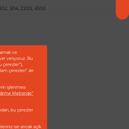
302, 304, 2203, 4500
ğlamak ve
yer veriyoruz. Bu
u çerezler”),
klam çerezleri” de
erin işlenmesi
endirme Metninde”
ndan, bu çerezler
ileriniz ise ancak açık