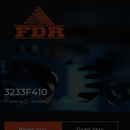
3233F410
Anasayfa
Ürünler
3233F410
Binek Araç
Ticari Araç