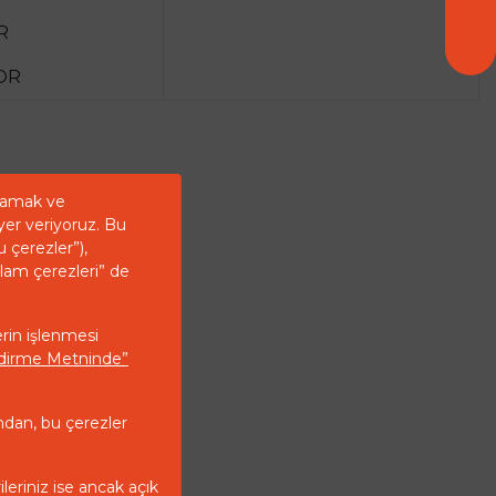
R
OR
ğlamak ve
yer veriyoruz. Bu
u çerezler”),
klam çerezleri” de
erin işlenmesi
endirme Metninde”
ndan, bu çerezler
ileriniz ise ancak açık