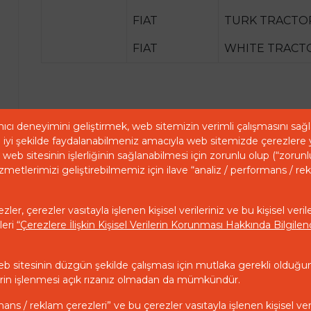
FIAT
TURK TRACTO
FIAT
WHITE TRACT
ıcı deneyimini geliştirmek, web sitemizin verimli çalışmasını sa
iyi şekilde faydalanabilmeniz amacıyla web sitemizde çerezlere 
web sitesinin işlerliğinin sağlanabilmesi için zorunlu olup (“zorunl
zmetlerimizi geliştirebilmemiz için ilave “analiz / performans / re
ler, çerezler vasıtayla işlenen kişisel verileriniz ve bu kişisel veril
leri
“Çerezlere İlişkin Kişisel Verilerin Korunması Hakkında Bilgil
eb sitesinin düzgün şekilde çalışması için mutlaka gerekli olduğu
ilerin işlenmesi açık rızanız olmadan da mümkündür.
mans / reklam çerezleri” ve bu çerezler vasıtayla işlenen kişisel ver