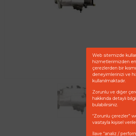
Web sitemizde kullan
hizmetlerimizden en 
çerezlerden bir kısmı 
deneyimlerinizi ve hi
kullanılmaktadır.
Zorunlu ve diğer çerez
hakkında detaylı bilgi
bulabilirsiniz.
“Zorunlu çerezler” w
vasıtayla kişisel ver
İlave “analiz / perfor