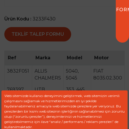
FOR
Ürün Kodu :
3233F430
TEKLIF TALEP FORMU
Ref
Marka
Model
Motor
3832F051
ALLIS
5040,
FIAT
CHALMERS
5045
8035.02.300
769397
UTB
353, 445,
Web sitemizde kullanıcı deneyimini geliştirmek, web sitemizin verimli
453, 530,
çalışmasını sağlamak ve hizmetlerimizden en iyi şekilde
533, 350
faydalanabilmeniz amacıyla web sitemizde çerezlere yer veriyoruz. Bu
çerezlerden bir kısmı web sitesinin işlerliğinin sağlanabilmesi için zorunlu
TX10417
FIAT
FIAT
olup (“zorunlu çerezler”), deneyimlerinizi ve hizmetlerimizi
ALLIS OM
geliştirebilmemiz için ilave “analiz / performans / reklam çerezleri” de
kullanılmaktadır.
DM12,