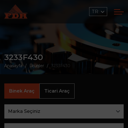
TR
3233F430
Anasayfa
Ürünler
3233F430
Binek Araç
Ticari Araç