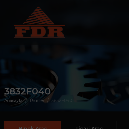
3832F040
Anasayfa
Ürünler
3832F040
Binek Araç
Ticari Araç