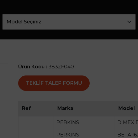
Ürün Kodu :
3832F040
TEKLIF TALEP FORMU
Ref
Marka
Model
PERKINS
DIMEX D
PERKINS
BETA 16