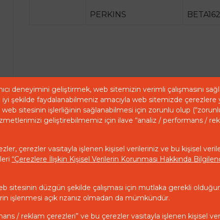
PERKINS
BETA162
ıcı deneyimini geliştirmek, web sitemizin verimli çalışmasını sa
iyi şekilde faydalanabilmeniz amacıyla web sitemizde çerezlere 
web sitesinin işlerliğinin sağlanabilmesi için zorunlu olup (“zorunl
zmetlerimizi geliştirebilmemiz için ilave “analiz / performans / re
ler, çerezler vasıtayla işlenen kişisel verileriniz ve bu kişisel veril
leri
“Çerezlere İlişkin Kişisel Verilerin Korunması Hakkında Bilgil
eb sitesinin düzgün şekilde çalışması için mutlaka gerekli olduğu
ilerin işlenmesi açık rızanız olmadan da mümkündür.
mans / reklam çerezleri” ve bu çerezler vasıtayla işlenen kişisel ver