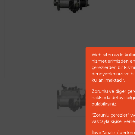
Web sitemizde kullan
hizmetlerimizden en 
çerezlerden bir kısmı 
deneyimlerinizi ve hi
kullanılmaktadır.
Zorunlu ve diğer çerez
hakkında detaylı bilgi
bulabilirsiniz.
“Zorunlu çerezler” w
vasıtayla kişisel ver
İlave “analiz / perfor