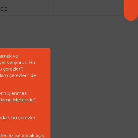
0.2
ğlamak ve
yer veriyoruz. Bu
u çerezler”),
klam çerezleri” de
erin işlenmesi
endirme Metninde”
ndan, bu çerezler
ileriniz ise ancak açık