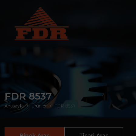
FDR 8537
Anasayfa
Ürünler
FDR 8537
Binek Araç
Ticari Araç