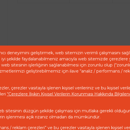
ıcı deneyimini geliştirmek, web sitemizin verimli çalışmasını sa
iyi şekilde faydalanabilmeniz amacıyla web sitemizde çerezlere 
web sitesinin işlerliğinin sağlanabilmesi için zorunlu olup (“zorunl
zmetlerimizi geliştirebilmemiz için ilave “analiz / performans / re
ler, çerezler vasıtayla işlenen kişisel verileriniz ve bu kişisel veril
leri
“Çerezlere İlişkin Kişisel Verilerin Korunması Hakkında Bilgil
eb sitesinin düzgün şekilde çalışması için mutlaka gerekli olduğu
ilerin işlenmesi açık rızanız olmadan da mümkündür.
mans / reklam çerezleri” ve bu çerezler vasıtayla işlenen kişisel ver