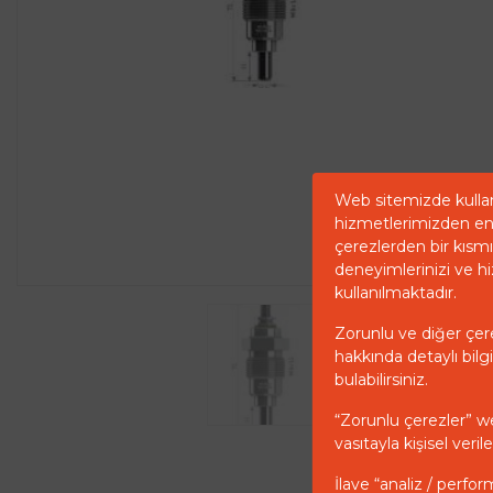
Web sitemizde kullan
hizmetlerimizden en 
çerezlerden bir kısmı 
deneyimlerinizi ve hi
kullanılmaktadır.
Zorunlu ve diğer çerez
hakkında detaylı bilgi
bulabilirsiniz.
“Zorunlu çerezler” w
vasıtayla kişisel ver
İlave “analiz / perfor