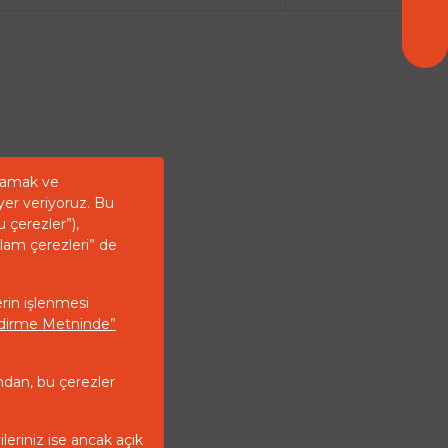
ğlamak ve
yer veriyoruz. Bu
u çerezler”),
klam çerezleri” de
erin işlenmesi
endirme Metninde”
ndan, bu çerezler
ileriniz ise ancak açık