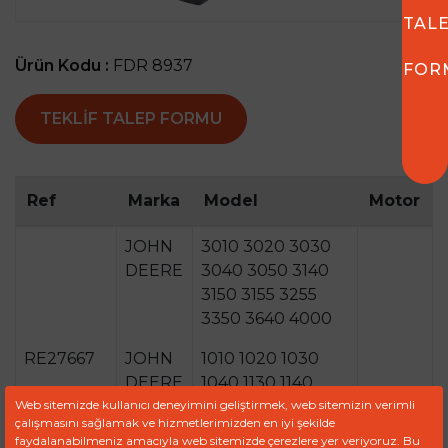
TAL
Ürün Kodu :
FDR 8937
FOR
TEKLIF TALEP FORMU
Ref
Marka
Model
Motor
JOHN
3010 3020 3030
DEERE
3040 3050 3140
3150 3155 3255
3350 3640 4000
RE27667
JOHN
1010 1020 1030
DEERE
1040 1130 1140
Web sitemizde kullanıcı deneyimini geliştirmek, web sitemizin verimli
1350 1520 1530
çalışmasını sağlamak ve hizmetlerimizden en iyi şekilde
faydalanabilmeniz amacıyla web sitemizde çerezlere yer veriyoruz. Bu
RE42211
JOHN
510 70 670 755