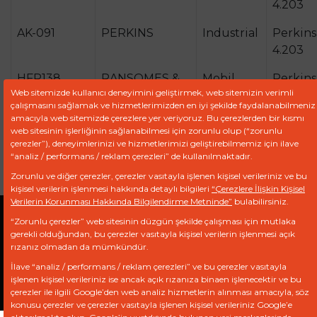
4.203
AK-091
PERKINS
Industrial
Perkins
4.203
HFP138
RANSOMES &
Mobil
Perkins
Web sitemizde kullanıcı deneyimini geliştirmek, web sitemizin verimli
RAPIER
Crane
4.203.1
çalışmasını sağlamak ve hizmetlerimizden en iyi şekilde faydalanabilmeniz
amacıyla web sitemizde çerezlere yer veriyoruz. Bu çerezlerden bir kısmı
ULPK0009
RUBERY
SA 35/41
Perkins
web sitesinin işlerliğinin sağlanabilmesi için zorunlu olup (“zorunlu
OWEN
4.203
çerezler”), deneyimlerinizi ve hizmetlerimizi geliştirebilmemiz için ilave
“analiz / performans / reklam çerezleri” de kullanılmaktadır.
Zorunlu ve diğer çerezler, çerezler vasıtayla işlenen kişisel verileriniz ve bu
kişisel verilerin işlenmesi hakkında detaylı bilgileri
“Çerezlere İlişkin Kişisel
Verilerin Korunması Hakkında Bilgilendirme Metninde”
bulabilirsiniz.
“Zorunlu çerezler” web sitesinin düzgün şekilde çalışması için mutlaka
Gizlilik Politikası
Açık Rıza Beyanı
KVKK
gerekli olduğundan, bu çerezler vasıtayla kişisel verilerin işlenmesi açık
rızanız olmadan da mümkündür.
İlave “analiz / performans / reklam çerezleri” ve bu çerezler vasıtayla
işlenen kişisel verileriniz ise ancak açık rızanıza binaen işlenecektir ve bu
çerezler ile ilgili Google’den web analiz hizmetlerin alınması amacıyla, söz
Copyright © 2024 Tüm Hakları Saklıdır.
konusu çerezler ve çerezler vasıtayla işlenen kişisel verileriniz Google’e