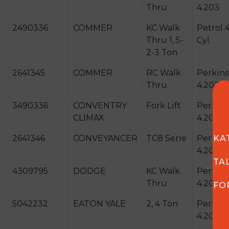
Thru
4.203
2490336
COMMER
KC Walk
Petrol 
Thru 1, 5-
Cyl.
2-3 Ton
2641345
COMMER
RC Walk
Perkins
Thru
4.203
3490336
CONVENTRY
Fork Lift
Perkins
CLIMAX
4.203
KA
2641346
CONVEYANCER
TC8 Serie
Perkins
4.203
TA
4309795
DODGE
KC Walk
Perkins
Thru
4.203
FO
5042232
EATON YALE
2, 4 Ton
Perkins
4.203