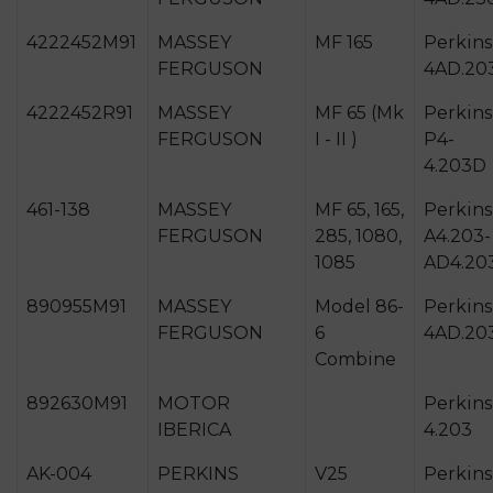
4222452M91
MASSEY
MF 165
Perkins
FERGUSON
4AD.20
4222452R91
MASSEY
MF 65 (Mk
Perkins
FERGUSON
I - II )
P4-
4.203D
461-138
MASSEY
MF 65, 165,
Perkins
FERGUSON
285, 1080,
A4.203-
1085
AD4.20
890955M91
MASSEY
Model 86-
Perkins
FERGUSON
6
4AD.20
Combine
892630M91
MOTOR
Perkins
IBERICA
4.203
AK-004
PERKINS
V25
Perkins