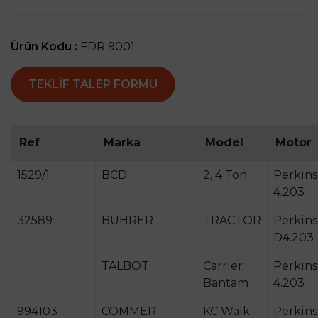
Ürün Kodu :
FDR 9001
TEKLIF TALEP FORMU
Ref
Marka
Model
Motor
1529/1
BCD
2, 4 Ton
Perkins
4.203
32589
BUHRER
TRACTOR
Perkins
D4.203
TALBOT
Carrier
Perkins
Bantam
4.203
994103
COMMER
KC Walk
Perkins