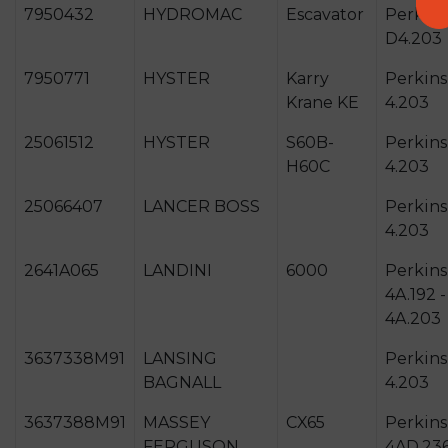
7950432
HYDROMAC
Escavator
Perkins
D4.203
7950771
HYSTER
Karry
Perkins
Krane KE
4.203
25061512
HYSTER
S60B-
Perkins
H60C
4.203
25066407
LANCER BOSS
Perkins
4.203
2641A065
LANDINI
6000
Perkins
4A.192 -
4A.203
3637338M91
LANSING
Perkins
BAGNALL
4.203
3637388M91
MASSEY
CX65
Perkins
FERGUSON
4AD.23