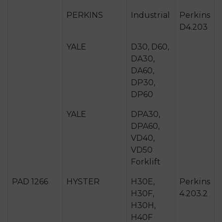
PERKINS
Industrial
Perkins
D4.203
YALE
D30, D60,
DA30,
DA60,
DP30,
DP60
YALE
DPA30,
DPA60,
VD40,
VD50
Forklift
PAD 1266
HYSTER
H30E,
Perkins
H30F,
4.203.2
H30H,
H40F