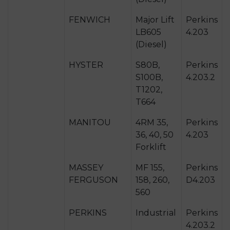
FENWICH
Major Lift
Perkins
LB605
4.203
(Diesel)
HYSTER
S80B,
Perkins
S100B,
4.203.2
T1202,
T664
MANITOU
4RM 35,
Perkins
36, 40, 50
4.203
Forklift
MASSEY
MF 155,
Perkins
FERGUSON
158, 260,
D4.203
560
PERKINS
Industrial
Perkins
4.203.2