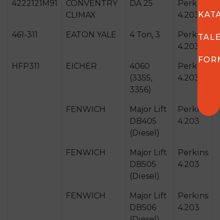
4222121M91
CONVENTRY
DA 25
Perkins
KAT
CLIMAX
4.203.2
461-311
EATON YALE
4 Ton, 3
Perkins
TAL
4.203.2
FOR
HFP311
EICHER
4060
Perkins
(3355,
4.203.2
3356)
FENWICH
Major Lift
Perkins
DB405
4.203
(Diesel)
FENWICH
Major Lift
Perkins
DB505
4.203
(Diesel)
FENWICH
Major Lift
Perkins
DB506
4.203
(Diesel)