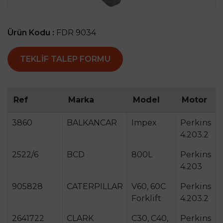
Ürün Kodu :
FDR 9034
TEKLIF TALEP FORMU
Ref
Marka
Model
Motor
3860
BALKANCAR
Impex
Perkins
4.203.2
2522/6
BCD
800L
Perkins
4.203
905828
CATERPILLAR
V60, 60C
Perkins
Forklift
4.203.2
2641722
CLARK
C30, C40,
Perkins