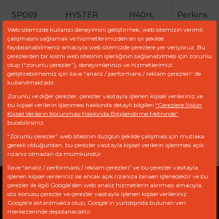
SP069
HYSTER
H40H,
Perkins
H50F,
4.203.2
Web sitemizde kullanıcı deneyimini geliştirmek, web sitemizin verimli
H50H,
çalışmasını sağlamak ve hizmetlerimizden en iyi şekilde
faydalanabilmeniz amacıyla web sitemizde çerezlere yer veriyoruz. Bu
H60,
çerezlerden bir kısmı web sitesinin işlerliğinin sağlanabilmesi için zorunlu
H60C
olup (“zorunlu çerezler”), deneyimlerinizi ve hizmetlerimizi
geliştirebilmemiz için ilave “analiz / performans / reklam çerezleri” de
ULPK0008
HYSTER
H60F,
Perkins
kullanılmaktadır.
H60H,
4.203.2
Zorunlu ve diğer çerezler, çerezler vasıtayla işlenen kişisel verileriniz ve
H70C,
bu kişisel verilerin işlenmesi hakkında detaylı bilgileri
“Çerezlere İlişkin
Kişisel Verilerin Korunması Hakkında Bilgilendirme Metninde”
H80C,
bulabilirsiniz.
S70B
“Zorunlu çerezler” web sitesinin düzgün şekilde çalışması için mutlaka
gerekli olduğundan, bu çerezler vasıtayla kişisel verilerin işlenmesi açık
rızanız olmadan da mümkündür.
İlave “analiz / performans / reklam çerezleri” ve bu çerezler vasıtayla
işlenen kişisel verileriniz ise ancak açık rızanıza binaen işlenecektir ve bu
çerezler ile ilgili Google’den web analiz hizmetlerin alınması amacıyla,
Gizlilik Politikası
Açık Rıza Beyanı
KVKK
söz konusu çerezler ve çerezler vasıtayla işlenen kişisel verileriniz
Google’e aktarılmakta olup, Google’in yurtdışında bulunan veri
merkezlerinde depolanacaktır.