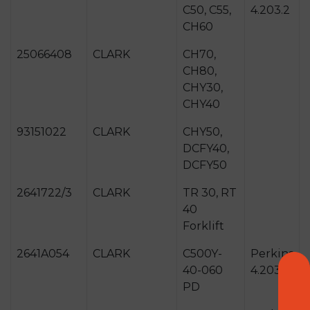
C50, C55,
4.203.2
CH60
25066408
CLARK
CH70,
CH80,
CHY30,
CHY40
93151022
CLARK
CHY50,
DCFY40,
DCFY50
2641722/3
CLARK
TR 30, RT
40
Forklift
2641A054
CLARK
C500Y-
Perkins
40-060
4.203.2
PD