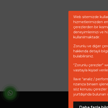
Web sitemizde kullan
hizmetlerimizden en 
çerezlerden bir kısmı 
deneyimlerinizi ve hi
kullanılmaktadır.
Zorunlu ve diğer çerez
hakkında detaylı bilgi
bulabilirsiniz.
“Zorunlu çerezler” w
vasıtayla kişisel ver
İlave “analiz / perfor
rızanıza binaen işlen
söz konusu çerezler v
yurtdışında bulunan 
Gi
Daha fazla bilg