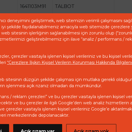
1641103M91
TALBOT
2641A059
TALBOT
ıcı deneyimini geliştirmek, web sitemizin verimli çalışmasını sa
iyi şekilde faydalanabilmeniz amacıyla web sitemizde çerezlere 
3637414M91
TALBOT
web sitesinin işlerliğinin sağlanabilmesi için zorunlu olup (“zorunl
zmetlerimizi geliştirebilmemiz için ilave “analiz / performans / re
4222174M91
TALBOT
461-204
TALBOT
ler, çerezler vasıtayla işlenen kişisel verileriniz ve bu kişisel veril
leri
“Çerezlere İlişkin Kişisel Verilerin Korunması Hakkında Bilgil
893159M91
TALBOT
HFP204
TALBOT
eb sitesinin düzgün şekilde çalışması için mutlaka gerekli olduğu
ilerin işlenmesi açık rızanız olmadan da mümkündür.
ULPK0017
TALBOT
mans / reklam çerezleri” ve bu çerezler vasıtayla işlenen kişisel ver
ecektir ve bu çerezler ile ilgili Google’den web analiz hizmetlerin 
e çerezler vasıtayla işlenen kişisel verileriniz Google’e aktarılma
veri merkezlerinde depolanacaktır.
zlilik Politikası
Açık Rıza Beyanı
KVKK
i
Açık rızam var
Açık rızam yok