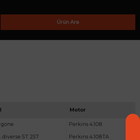
Ürün Ara
l
Motor
rgone
Perkins 4.108
. diverse ST 257
Perkins 4.108TA