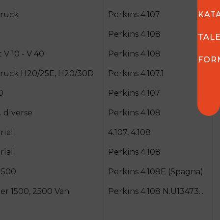
KAT
Truck
Perkins 4.107
Perkins 4.108
TAL
t V 10 - V 40
Perkins 4.108
FOR
Truck H20/25E, H20/30D
Perkins 4.107.1
0
Perkins 4.107
. diverse
Perkins 4.108
rial
4.107, 4.108
rial
Perkins 4.108
2500
Perkins 4.108E (Spagna)
r 1500, 2500 Van
Perkins 4.108 N.U13473...