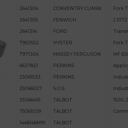
2641304
CONVENTRY CLIMAX
Fork 
2641305
FENWICH
J 1072
2641314
FORD
Transi
7950552
HYSTER
Fork 
7971304
MASSEY FERGUSON
MF 63
6637821
PERKINS
Applic
25061533
PERKINS
Indust
25066027
S.O.S.
Indust
25066416
TALBOT
1500, 
75061039
TALBOT
Comme
1446146M91
TALBOT