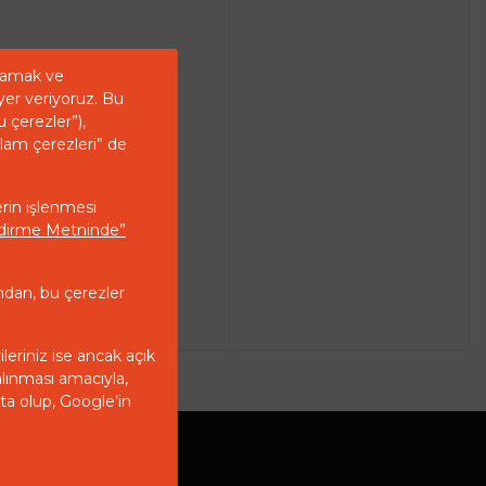
ğlamak ve
yer veriyoruz. Bu
u çerezler”),
klam çerezleri” de
erin işlenmesi
endirme Metninde”
ndan, bu çerezler
ileriniz ise ancak açık
alınması amacıyla,
kta olup, Google’in