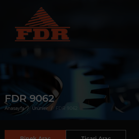
FDR 9062
Anasayfa
Ürünler
FDR 9062
Binek Araç
Ticari Araç