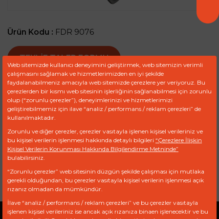
Ürün Kodu :
FDR 9076
TEKLIF TALEP FORMU
Web sitemizde kullanıcı deneyimini geliştirmek, web sitemizin verimli
çalışmasını sağlamak ve hizmetlerimizden en iyi şekilde
faydalanabilmeniz amacıyla web sitemizde çerezlere yer veriyoruz. Bu
çerezlerden bir kısmı web sitesinin işlerliğinin sağlanabilmesi için zorunlu
Ref
Marka
Model
Motor
olup (“zorunlu çerezler”), deneyimlerinizi ve hizmetlerimizi
geliştirebilmemiz için ilave “analiz / performans / reklam çerezleri” de
kullanılmaktadır.
2704/1
BCD
Engine
8045.25.282...
Zorunlu ve diğer çerezler, çerezler vasıtayla işlenen kişisel verileriniz ve
HITACHI
291 Diesel
bu kişisel verilerin işlenmesi hakkında detaylı bilgileri
“Çerezlere İlişkin
Kişisel Verilerin Korunması Hakkında Bilgilendirme Metninde”
99485050
NEW
bulabilirsiniz.
HOLLAND
“Zorunlu çerezler” web sitesinin düzgün şekilde çalışması için mutlaka
gerekli olduğundan, bu çerezler vasıtayla kişisel verilerin işlenmesi açık
rızanız olmadan da mümkündür.
İlave “analiz / performans / reklam çerezleri” ve bu çerezler vasıtayla
işlenen kişisel verileriniz ise ancak açık rızanıza binaen işlenecektir ve bu