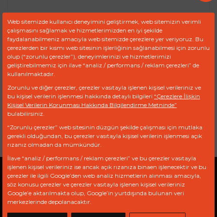
Web sitemizde kullanıcı deneyimini geliştirmek, web sitemizin verimli
çalışmasını sağlamak ve hizmetlerimizden en iyi şekilde
Ürün Kodu :
FDR 9183
faydalanabilmeniz amacıyla web sitemizde çerezlere yer veriyoruz. Bu
çerezlerden bir kısmı web sitesinin işlerliğinin sağlanabilmesi için zorunlu
olup (“zorunlu çerezler”), deneyimlerinizi ve hizmetlerimizi
TEKLIF TALEP FORMU
geliştirebilmemiz için ilave “analiz / performans / reklam çerezleri” de
kullanılmaktadır.
Zorunlu ve diğer çerezler, çerezler vasıtayla işlenen kişisel verileriniz ve
bu kişisel verilerin işlenmesi hakkında detaylı bilgileri
Ref
Marka
Model
“Çerezlere İlişkin
Motor
Kişisel Verilerin Korunması Hakkında Bilgilendirme Metninde”
bulabilirsiniz.
BOBCAT
“Zorunlu çerezler” web sitesinin düzgün şekilde çalışması için mutlaka
gerekli olduğundan, bu çerezler vasıtayla kişisel verilerin işlenmesi açık
rızanız olmadan da mümkündür.
İlave “analiz / performans / reklam çerezleri” ve bu çerezler vasıtayla
işlenen kişisel verileriniz ise ancak açık rızanıza binaen işlenecektir ve bu
çerezler ile ilgili Google’den web analiz hizmetlerin alınması amacıyla,
Gizlilik Politikası
Açık Rıza Beyanı
KVKK
söz konusu çerezler ve çerezler vasıtayla işlenen kişisel verileriniz
Google’e aktarılmakta olup, Google’in yurtdışında bulunan veri
merkezlerinde depolanacaktır.