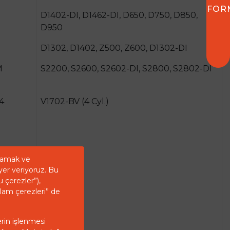
FOR
D1402-DI, D1462-DI, D650, D750, D850,
D950
D1302, D1402, Z500, Z600, D1302-DI
M
S2200, S2600, S2602-DI, S2800, S2802-DI
4
V1702-BV (4 Cyl.)
ğlamak ve
yer veriyoruz. Bu
u çerezler”),
2YM15
klam çerezleri” de
erin işlenmesi