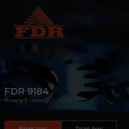
FDR 9184
Anasayfa
Ürünler
FDR 9184
Binek Araç
Ticari Araç