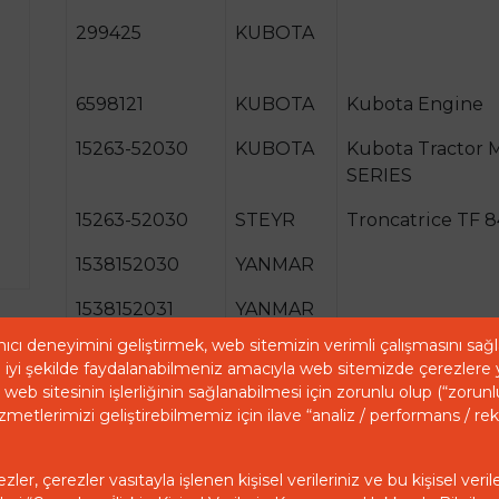
299425
KUBOTA
6598121
KUBOTA
Kubota Engine
15263-52030
KUBOTA
Kubota Tractor 
SERIES
15263-52030
STEYR
Troncatrice TF 8
1538152030
YANMAR
1538152031
YANMAR
ıcı deneyimini geliştirmek, web sitemizin verimli çalışmasını sa
1541252030
YANMAR
iyi şekilde faydalanabilmeniz amacıyla web sitemizde çerezlere 
web sitesinin işlerliğinin sağlanabilmesi için zorunlu olup (“zorunl
15381-5203-1
YANMAR
zmetlerimizi geliştirebilmemiz için ilave “analiz / performans / re
DF447
YANMAR
ler, çerezler vasıtayla işlenen kişisel verileriniz ve bu kişisel veril
DF44-7
YANMAR