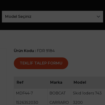
Ürün Kodu :
FDR 9184
TEKLIF TALEP FORMU
Ref
Marka
Model
MDF44-7
BOBCAT
Skid loders 743
1526352030
CARRARO
3200