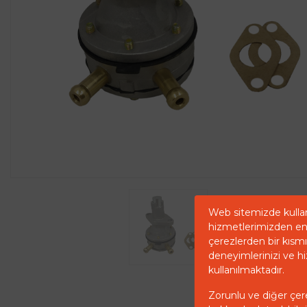
Web sitemizde kullan
hizmetlerimizden en 
çerezlerden bir kısmı 
deneyimlerinizi ve hi
kullanılmaktadır.
Zorunlu ve diğer çerez