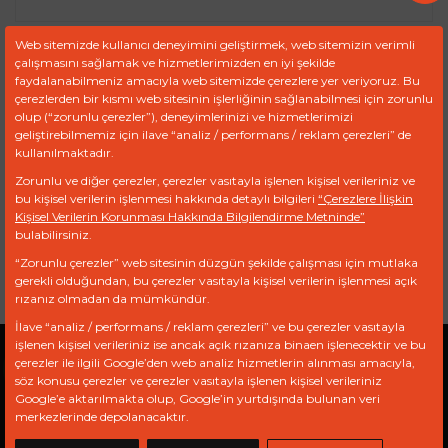
Web sitemizde kullanıcı deneyimini geliştirmek, web sitemizin verimli
çalışmasını sağlamak ve hizmetlerimizden en iyi şekilde
Ürün Kodu :
FDR 9276
faydalanabilmeniz amacıyla web sitemizde çerezlere yer veriyoruz. Bu
çerezlerden bir kısmı web sitesinin işlerliğinin sağlanabilmesi için zorunlu
olup (“zorunlu çerezler”), deneyimlerinizi ve hizmetlerimizi
TEKLIF TALEP FORMU
geliştirebilmemiz için ilave “analiz / performans / reklam çerezleri” de
kullanılmaktadır.
Zorunlu ve diğer çerezler, çerezler vasıtayla işlenen kişisel verileriniz ve
bu kişisel verilerin işlenmesi hakkında detaylı bilgileri
Ref
Marka
Model
“Çerezlere İlişkin
Motor
Kişisel Verilerin Korunması Hakkında Bilgilendirme Metninde”
bulabilirsiniz.
120497
DEUTZ
REPAIR KIT
“Zorunlu çerezler” web sitesinin düzgün şekilde çalışması için mutlaka
gerekli olduğundan, bu çerezler vasıtayla kişisel verilerin işlenmesi açık
rızanız olmadan da mümkündür.
İlave “analiz / performans / reklam çerezleri” ve bu çerezler vasıtayla
işlenen kişisel verileriniz ise ancak açık rızanıza binaen işlenecektir ve bu
çerezler ile ilgili Google’den web analiz hizmetlerin alınması amacıyla,
Gizlilik Politikası
Açık Rıza Beyanı
KVKK
söz konusu çerezler ve çerezler vasıtayla işlenen kişisel verileriniz
Google’e aktarılmakta olup, Google’in yurtdışında bulunan veri
merkezlerinde depolanacaktır.