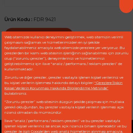
Ürün Kodu :
FDR 9421
TEKLIF TALEP FORMU
Web sitemizde kullanıcı deneyimini geliştirmek, web sitemizin verimli
çalışmasını sağlamak ve hizmetlerimizden en iyi şekilde
faydalanabilmeniz amacıyla web sitemizde çerezlere yer veriyoruz. Bu
çerezlerden bir kısmı web sitesinin işlerliğinin sağlanabilmesi için zorunlu
olup (“zorunlu çerezler”), deneyimlerinizi ve hizmetlerimizi
Ref
Marka
Model
Motor
geliştirebilmemiz için ilave “analiz / performans / reklam çerezleri” de
kullanılmaktadır.
7111-353AS
DELPHI
FIAT, IVECO…
SINGLE
Zorunlu ve diğer çerezler, çerezler vasıtayla işlenen kişisel verileriniz ve
bu kişisel verilerin işlenmesi hakkında detaylı bilgileri
“Çerezlere İlişkin
9918117
IVECO
Kişisel Verilerin Korunması Hakkında Bilgilendirme Metninde”
bulabilirsiniz.
9927916
IVECO
“Zorunlu çerezler” web sitesinin düzgün şekilde çalışması için mutlaka
gerekli olduğundan, bu çerezler vasıtayla kişisel verilerin işlenmesi açık
rızanız olmadan da mümkündür.
İlave “analiz / performans / reklam çerezleri” ve bu çerezler vasıtayla
işlenen kişisel verileriniz ise ancak açık rızanıza binaen işlenecektir ve bu
çerezler ile ilgili Google’den web analiz hizmetlerin alınması amacıyla,
Gizlilik Politikası
Açık Rıza Beyanı
KVKK