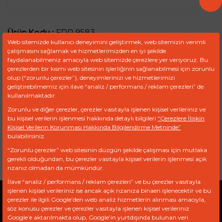
Ürün Kodu :
FDR 9583
Web sitemizde kullanıcı deneyimini geliştirmek, web sitemizin verimli
çalışmasını sağlamak ve hizmetlerimizden en iyi şekilde
TEKLIF TALEP FORMU
faydalanabilmeniz amacıyla web sitemizde çerezlere yer veriyoruz. Bu
çerezlerden bir kısmı web sitesinin işlerliğinin sağlanabilmesi için zorunlu
olup (“zorunlu çerezler”), deneyimlerinizi ve hizmetlerimizi
geliştirebilmemiz için ilave “analiz / performans / reklam çerezleri” de
kullanılmaktadır.
Ref
Marka
Model
Motor
Zorunlu ve diğer çerezler, çerezler vasıtayla işlenen kişisel verileriniz ve
bu kişisel verilerin işlenmesi hakkında detaylı bilgileri
“Çerezlere İlişkin
PL420
MAN
Kişisel Verilerin Korunması Hakkında Bilgilendirme Metninde”
bulabilirsiniz.
CUMMINS
“Zorunlu çerezler” web sitesinin düzgün şekilde çalışması için mutlaka
gerekli olduğundan, bu çerezler vasıtayla kişisel verilerin işlenmesi açık
rızanız olmadan da mümkündür.
İlave “analiz / performans / reklam çerezleri” ve bu çerezler vasıtayla
işlenen kişisel verileriniz ise ancak açık rızanıza binaen işlenecektir ve bu
çerezler ile ilgili Google’den web analiz hizmetlerin alınması amacıyla,
Gizlilik Politikası
Açık Rıza Beyanı
KVKK
söz konusu çerezler ve çerezler vasıtayla işlenen kişisel verileriniz
Google’e aktarılmakta olup, Google’in yurtdışında bulunan veri