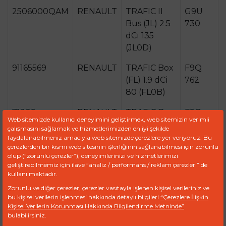
2506000QAM
RENAULT
TRAFIC II
G9U
Bus (JL) 2.5
730
dCi 135
(JL0D)
91165569
RENAULT
TRAFIC Box
F9Q
(FL) 1.9 dCi
762
80 (FL0B)
71309
RENAULT
TRAFIC Box
F9Q
Web sitemizde kullanıcı deneyimini geliştirmek, web sitemizin verimli
(FL) 1.9 dCi
760
çalışmasını sağlamak ve hizmetlerimizden en iyi şekilde
100 (FL0C)
faydalanabilmeniz amacıyla web sitemizde çerezlere yer veriyoruz. Bu
çerezlerden bir kısmı web sitesinin işlerliğinin sağlanabilmesi için zorunlu
olup (“zorunlu çerezler”), deneyimlerinizi ve hizmetlerimizi
RENAULT
TRAFIC Box
G9U
geliştirebilmemiz için ilave “analiz / performans / reklam çerezleri” de
(FL) 2.5 dCi
730
kullanılmaktadır.
135 (FL0D)
Zorunlu ve diğer çerezler, çerezler vasıtayla işlenen kişisel verileriniz ve
bu kişisel verilerin işlenmesi hakkında detaylı bilgileri
“Çerezlere İlişkin
RENAULT
Kişisel Verilerin Korunması Hakkında Bilgilendirme Metninde”
bulabilirsiniz.
RENAULT