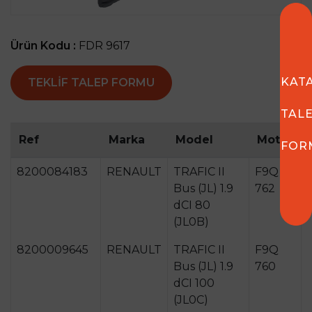
Ürün Kodu :
FDR 9617
KAT
TEKLIF TALEP FORMU
TAL
Ref
Marka
Model
Motor
FOR
8200084183
RENAULT
TRAFIC II
F9Q
Bus (JL) 1.9
762
dCI 80
(JL0B)
8200009645
RENAULT
TRAFIC II
F9Q
Bus (JL) 1.9
760
dCI 100
(JL0C)