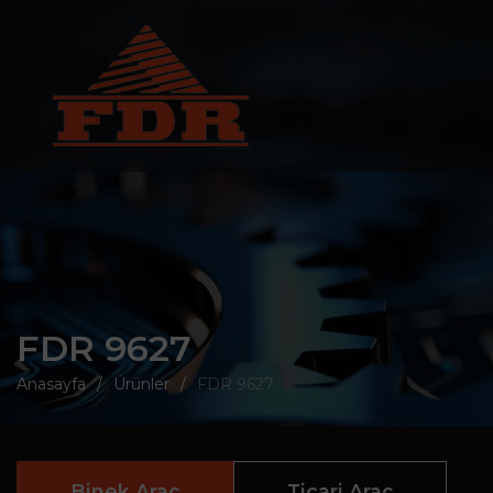
FDR 9627
Anasayfa
Ürünler
FDR 9627
Binek Araç
Ticari Araç