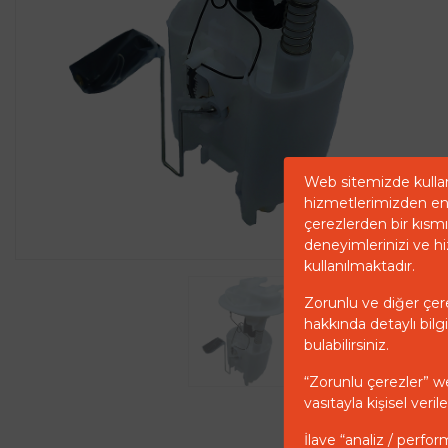
Web sitemizde kullan
hizmetlerimizden en 
çerezlerden bir kısmı 
deneyimlerinizi ve hi
kullanılmaktadır.
Zorunlu ve diğer çerez
hakkında detaylı bilgi
bulabilirsiniz.
“Zorunlu çerezler” w
vasıtayla kişisel ver
İlave “analiz / perfor