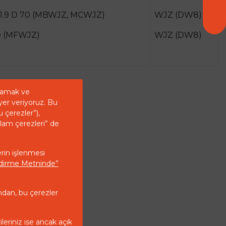
1.9 D 70 (MBWJZ, MCWJZ)
WJZ (DW8)
D (MFWJZ)
WJZ (DW8)
ğlamak ve
yer veriyoruz. Bu
u çerezler”),
klam çerezleri” de
erin işlenmesi
endirme Metninde”
ndan, bu çerezler
ileriniz ise ancak açık