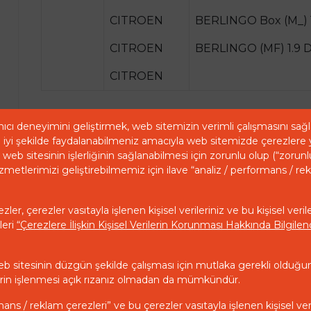
CITROEN
BERLINGO Box (M_) 
CITROEN
BERLINGO (MF) 1.9 
CITROEN
ıcı deneyimini geliştirmek, web sitemizin verimli çalışmasını sa
iyi şekilde faydalanabilmeniz amacıyla web sitemizde çerezlere 
web sitesinin işlerliğinin sağlanabilmesi için zorunlu olup (“zorunl
zmetlerimizi geliştirebilmemiz için ilave “analiz / performans / re
ler, çerezler vasıtayla işlenen kişisel verileriniz ve bu kişisel veril
leri
“Çerezlere İlişkin Kişisel Verilerin Korunması Hakkında Bilgil
eb sitesinin düzgün şekilde çalışması için mutlaka gerekli olduğu
ilerin işlenmesi açık rızanız olmadan da mümkündür.
mans / reklam çerezleri” ve bu çerezler vasıtayla işlenen kişisel ver