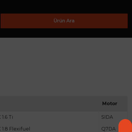
Ürün Ara
Motor
1.6 Ti
SIDA
.8 Flexifuel
Q7DA