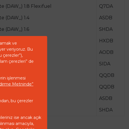
te (DAW_) 1.8 Flexifuel
Q7DA
te (DAW_) 1.4
ASDB
te (DAW_) 1.6
SHDA
te (DAW_) 1.6 Ti
HXDB
ğlamak ve
yer veriyoruz. Bu
te (DAW_) 2.0
AODB
u çerezler”),
klam çerezleri” de
te (DAW_) 1.6 LPG
SIDA
te (DAW_) 1.8
QQDB
erin işlenmesi
endirme Metninde”
on (DA_) 1.8
QQDB
on (DA_) 1.4
ASDB
ndan, bu çerezler
on (DA_) 1.6
SHDA
ileriniz ise ancak açık
alınması amacıyla,