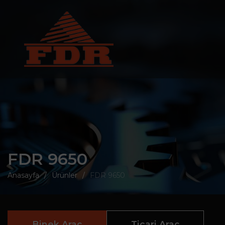
FDR 9650
Anasayfa
Ürünler
FDR 9650
Binek Araç
Ticari Araç