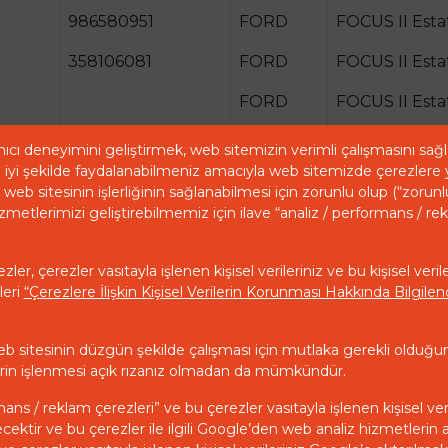
986580951
FORD
FOCUS II Esta
358106081
FORD
FOCUS II Esta
FORD
FOCUS II Esta
FORD
FOCUS II Esta
ıcı deneyimini geliştirmek, web sitemizin verimli çalışmasını sa
iyi şekilde faydalanabilmeniz amacıyla web sitemizde çerezlere 
FORD
FOCUS II Esta
web sitesinin işlerliğinin sağlanabilmesi için zorunlu olup (“zorunl
zmetlerimizi geliştirebilmemiz için ilave “analiz / performans / re
FORD
FOCUS II Esta
FORD
FOCUS II Esta
ler, çerezler vasıtayla işlenen kişisel verileriniz ve bu kişisel veril
leri
“Çerezlere İlişkin Kişisel Verilerin Korunması Hakkında Bilgil
FORD
FOCUS II Salo
FORD
FOCUS II Salo
eb sitesinin düzgün şekilde çalışması için mutlaka gerekli olduğu
ilerin işlenmesi açık rızanız olmadan da mümkündür.
FORD
FOCUS II Salo
mans / reklam çerezleri” ve bu çerezler vasıtayla işlenen kişisel ver
ecektir ve bu çerezler ile ilgili Google’den web analiz hizmetlerin 