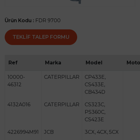
Ürün Kodu :
FDR 9700
TEKLIF TALEP FORMU
Ref
Marka
Model
Moto
10000-
CATERPILLAR
CP433E,
46312
CS433E,
CB434D
4132A016
CATERPILLAR
CS323C,
PS360C,
CS423E
4226994M91
JCB
3CX, 4CX, 5CX