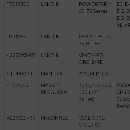
17/919300
LANDINI
POWERFARM
DJ, D
60, 75 Series
DG, D
DD, D
XL, X
1R-0793
LANDINI
REX 60, 65, 70,
75, 80, 85
4225293M91
LANDINI
VINEYARD,
ORCHARD
ULPK0039
MANITOU
2CX, MIDI CX
4132A015
MASSEY
3425, 410, 420,
PF30
FERGUSON
430 (UZEL
CP32
Series)
30 K
Perki
4226625M91
McCONNEL
C60L, C70L,
C75L, F60,