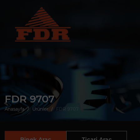
FDR 9707
Anasayfa
Ürünler
FDR 9707
Binek Araç
Ticari Araç