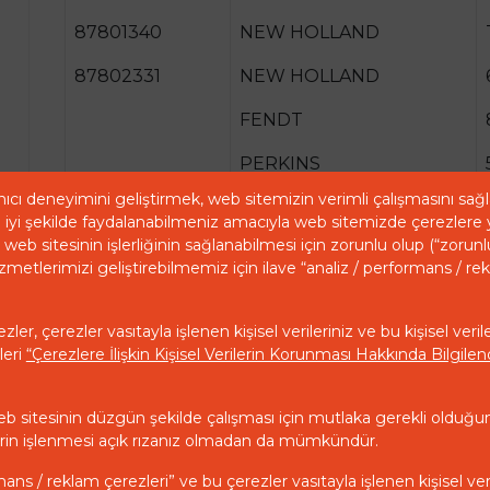
87801340
NEW HOLLAND
87802331
NEW HOLLAND
FENDT
PERKINS
ıcı deneyimini geliştirmek, web sitemizin verimli çalışmasını sa
MD10325
VALTRA VALMET
iyi şekilde faydalanabilmeniz amacıyla web sitemizde çerezlere 
web sitesinin işlerliğinin sağlanabilmesi için zorunlu olup (“zorunl
zmetlerimizi geliştirebilmemiz için ilave “analiz / performans / re
ler, çerezler vasıtayla işlenen kişisel verileriniz ve bu kişisel veril
leri
“Çerezlere İlişkin Kişisel Verilerin Korunması Hakkında Bilgil
eb sitesinin düzgün şekilde çalışması için mutlaka gerekli olduğu
ilerin işlenmesi açık rızanız olmadan da mümkündür.
mans / reklam çerezleri” ve bu çerezler vasıtayla işlenen kişisel ver