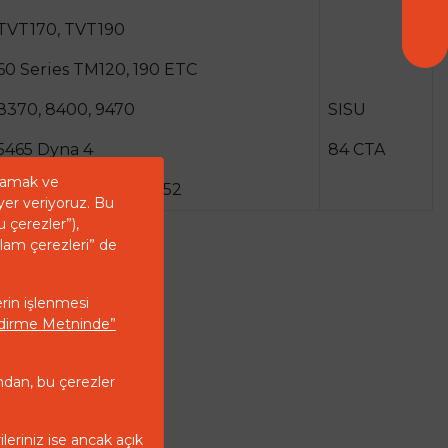
TVT170, TVT190
60 Series TM120, 190 ETC
8370, 8400, 9470
SISU
5465 Dyna 4
84 CTA
ğlamak ve
S232, 262, 292, 322, 352
yer veriyoruz. Bu
u çerezler”),
klam çerezleri” de
erin işlenmesi
endirme Metninde”
ndan, bu çerezler
ileriniz ise ancak açık