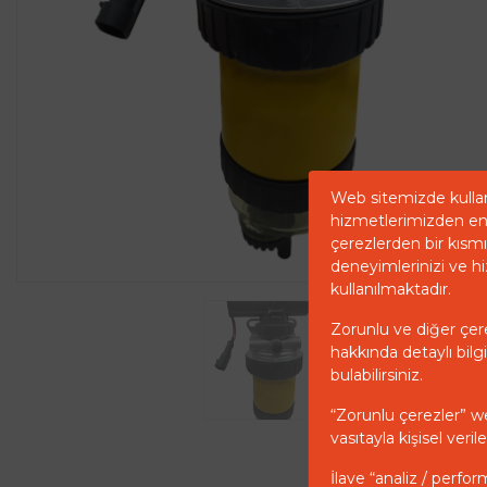
Web sitemizde kullan
hizmetlerimizden en 
çerezlerden bir kısmı 
deneyimlerinizi ve hi
kullanılmaktadır.
Zorunlu ve diğer çerez
hakkında detaylı bilgi
bulabilirsiniz.
“Zorunlu çerezler” w
vasıtayla kişisel ver
İlave “analiz / perfor