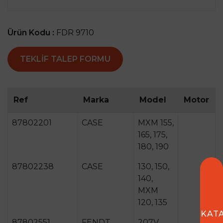
Ürün Kodu :
FDR 9710
TEKLIF TALEP FORMU
Ref
Marka
Model
Motor
87802201
CASE
MXM 155,
165, 175,
180, 190
87802238
CASE
130, 150,
140,
MXM
120, 135
KAT
87802551
FENDT
207V,