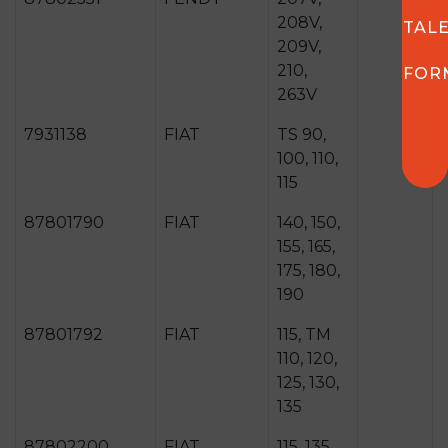
208V,
TAL
209V,
210,
FOR
263V
7931138
FIAT
TS 90,
100, 110,
115
87801790
FIAT
140, 150,
155, 165,
175, 180,
190
87801792
FIAT
115, TM
110, 120,
125, 130,
135
87802200
FIAT
115, 135,