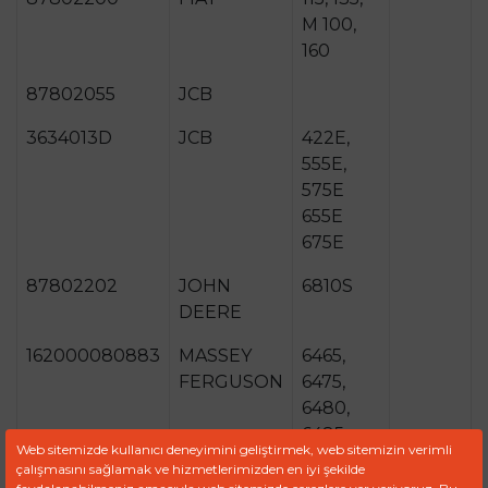
M 100,
160
87802055
JCB
3634013D
JCB
422E,
555E,
575E
655E
675E
87802202
JOHN
6810S
DEERE
162000080883
MASSEY
6465,
FERGUSON
6475,
6480,
6485,
Web sitemizde kullanıcı deneyimini geliştirmek, web sitemizin verimli
6490,
çalışmasını sağlamak ve hizmetlerimizden en iyi şekilde
6495