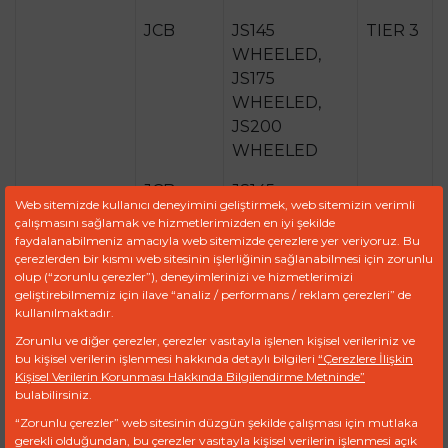
JCB
JS145
TIER 3
WHEELED,
JS175
WHEELED,
JS200
WHEELED
JCB
JS145
Web sitemizde kullanıcı deneyimini geliştirmek, web sitemizin verimli
WHEELED
çalışmasını sağlamak ve hizmetlerimizden en iyi şekilde
TRIPLE
faydalanabilmeniz amacıyla web sitemizde çerezlere yer veriyoruz. Bu
çerezlerden bir kısmı web sitesinin işlerliğinin sağlanabilmesi için zorunlu
ARTICULATED
olup (“zorunlu çerezler”), deneyimlerinizi ve hizmetlerimizi
BOOM
geliştirebilmemiz için ilave “analiz / performans / reklam çerezleri” de
kullanılmaktadır.
17/928200
ISUZU
Zorunlu ve diğer çerezler, çerezler vasıtayla işlenen kişisel verileriniz ve
bu kişisel verilerin işlenmesi hakkında detaylı bilgileri
“Çerezlere İlişkin
3T40052032
KUBOTA
Kişisel Verilerin Korunması Hakkında Bilgilendirme Metninde”
bulabilirsiniz.
3T40052030
KUBOTA
“Zorunlu çerezler” web sitesinin düzgün şekilde çalışması için mutlaka
gerekli olduğundan, bu çerezler vasıtayla kişisel verilerin işlenmesi açık