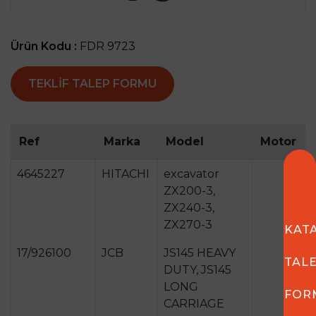
Ürün Kodu :
FDR 9723
TEKLIF TALEP FORMU
Ref
Marka
Model
Motor
4645227
HITACHI
excavator
ZX200-3,
ZX240-3,
ZX270-3
KAT
17/926100
JCB
JS145 HEAVY
TAL
DUTY, JS145
LONG
FOR
CARRIAGE