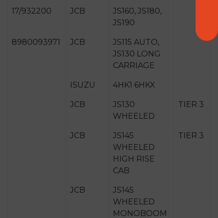
17/932200
JCB
JS160, JS180,
JS190
8980093971
JCB
JS115 AUTO,
JS130 LONG
CARRIAGE
ISUZU
4HK1 6HKX
JCB
JS130
TIER 3
WHEELED
JCB
JS145
TIER 3
WHEELED
HIGH RISE
CAB
JCB
JS145
WHEELED
MONOBOOM