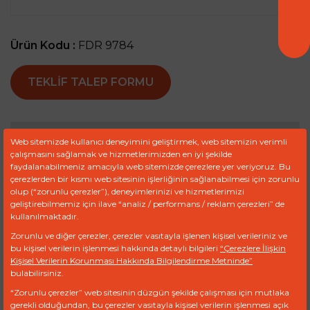
Ürün Kodu :
FDR 9784
TEKLIF TALEP FORMU
Ref
Marka
Model
Motor
Web sitemizde kullanıcı deneyimini geliştirmek, web sitemizin verimli
çalışmasını sağlamak ve hizmetlerimizden en iyi şekilde
faydalanabilmeniz amacıyla web sitemizde çerezlere yer veriyoruz. Bu
4128101
DEUTZ
TCD
2.9 engines
çerezlerden bir kısmı web sitesinin işlerliğinin sağlanabilmesi için zorunlu
olup (“zorunlu çerezler”), deneyimlerinizi ve hizmetlerimizi
04128101
DEUTZ
geliştirebilmemiz için ilave “analiz / performans / reklam çerezleri” de
kullanılmaktadır.
4166376
DEUTZ
Zorunlu ve diğer çerezler, çerezler vasıtayla işlenen kişisel verileriniz ve
bu kişisel verilerin işlenmesi hakkında detaylı bilgileri
“Çerezlere İlişkin
04166376
DEUTZ
Kişisel Verilerin Korunması Hakkında Bilgilendirme Metninde”
bulabilirsiniz.
CPDE0040
DEUTZ
“Zorunlu çerezler” web sitesinin düzgün şekilde çalışması için mutlaka
gerekli olduğundan, bu çerezler vasıtayla kişisel verilerin işlenmesi açık