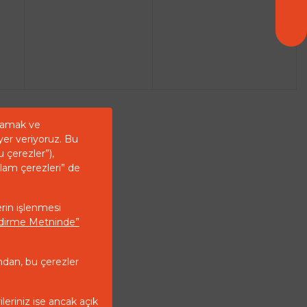
ğlamak ve
yer veriyoruz. Bu
u çerezler”),
klam çerezleri” de
erin işlenmesi
endirme Metninde”
ndan, bu çerezler
ileriniz ise ancak açık