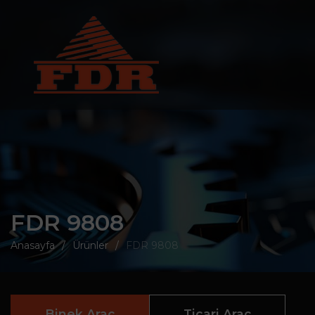
FDR 9808
Anasayfa
Ürünler
FDR 9808
Binek Araç
Ticari Araç