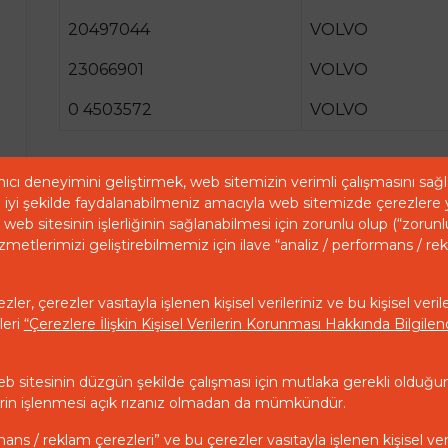
20497044
VOLVO
23066901
VOLVO
0 4503572
VOLVO
ıcı deneyimini geliştirmek, web sitemizin verimli çalışmasını sa
iyi şekilde faydalanabilmeniz amacıyla web sitemizde çerezlere 
web sitesinin işlerliğinin sağlanabilmesi için zorunlu olup (“zorunl
zmetlerimizi geliştirebilmemiz için ilave “analiz / performans / re
ler, çerezler vasıtayla işlenen kişisel verileriniz ve bu kişisel veril
leri
“Çerezlere İlişkin Kişisel Verilerin Korunması Hakkında Bilgil
eb sitesinin düzgün şekilde çalışması için mutlaka gerekli olduğu
ilerin işlenmesi açık rızanız olmadan da mümkündür.
mans / reklam çerezleri” ve bu çerezler vasıtayla işlenen kişisel ver