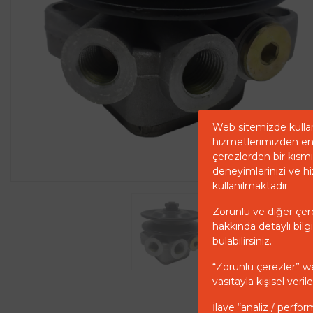
Web sitemizde kullan
hizmetlerimizden en 
çerezlerden bir kısmı 
deneyimlerinizi ve hi
kullanılmaktadır.
Zorunlu ve diğer çerez
hakkında detaylı bilgi
bulabilirsiniz.
“Zorunlu çerezler” w
vasıtayla kişisel ver
İlave “analiz / perfor