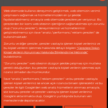
Web sitemizde kullanıcı deneyimini geliştirmek, web sitemizin verimli
çalışmasını sağlamak ve hizmetlerimizden en iyi şekilde
Ürün Kodu :
FDR 9865
faydalanabilmeniz amacıyla web sitemizde çerezlere yer veriyoruz. Bu
çerezlerden bir kısmı web sitesinin işlerliğinin sağlanabilmesi için zorunlu
olup (“zorunlu çerezler”), deneyimlerinizi ve hizmetlerimizi
TEKLIF TALEP FORMU
geliştirebilmemiz için ilave “analiz / performans / reklam çerezleri” de
kullanılmaktadır.
Zorunlu ve diğer çerezler, çerezler vasıtayla işlenen kişisel verileriniz ve
bu kişisel verilerin işlenmesi hakkında detaylı bilgileri
Ref
Marka
Model
“Çerezlere İlişkin
Motor
Kişisel Verilerin Korunması Hakkında Bilgilendirme Metninde”
bulabilirsiniz.
320/07206
JCB
“Zorunlu çerezler” web sitesinin düzgün şekilde çalışması için mutlaka
gerekli olduğundan, bu çerezler vasıtayla kişisel verilerin işlenmesi açık
rızanız olmadan da mümkündür.
İlave “analiz / performans / reklam çerezleri” ve bu çerezler vasıtayla
işlenen kişisel verileriniz ise ancak açık rızanıza binaen işlenecektir ve bu
çerezler ile ilgili Google’den web analiz hizmetlerin alınması amacıyla,
Gizlilik Politikası
Açık Rıza Beyanı
KVKK
söz konusu çerezler ve çerezler vasıtayla işlenen kişisel verileriniz
Google’e aktarılmakta olup, Google’in yurtdışında bulunan veri
merkezlerinde depolanacaktır.