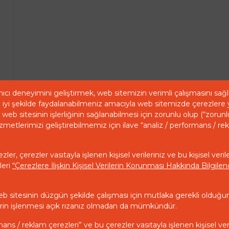
ıcı deneyimini geliştirmek, web sitemizin verimli çalışmasını sa
iyi şekilde faydalanabilmeniz amacıyla web sitemizde çerezlere 
web sitesinin işlerliğinin sağlanabilmesi için zorunlu olup (“zorunl
zmetlerimizi geliştirebilmemiz için ilave “analiz / performans / re
ler, çerezler vasıtayla işlenen kişisel verileriniz ve bu kişisel veril
leri
“Çerezlere İlişkin Kişisel Verilerin Korunması Hakkında Bilgil
eb sitesinin düzgün şekilde çalışması için mutlaka gerekli olduğu
ilerin işlenmesi açık rızanız olmadan da mümkündür.
mans / reklam çerezleri” ve bu çerezler vasıtayla işlenen kişisel ver