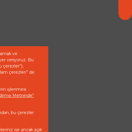
ğlamak ve
yer veriyoruz. Bu
u çerezler”),
klam çerezleri” de
erin işlenmesi
endirme Metninde”
ndan, bu çerezler
ileriniz ise ancak açık