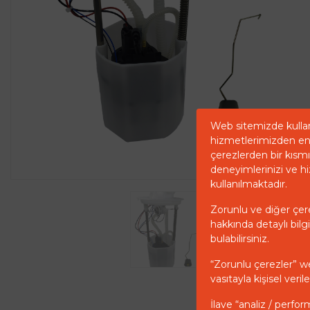
Web sitemizde kullan
hizmetlerimizden en 
çerezlerden bir kısmı 
deneyimlerinizi ve hi
kullanılmaktadır.
Zorunlu ve diğer çerez
hakkında detaylı bilgi
bulabilirsiniz.
“Zorunlu çerezler” w
vasıtayla kişisel ver
İlave “analiz / perfor