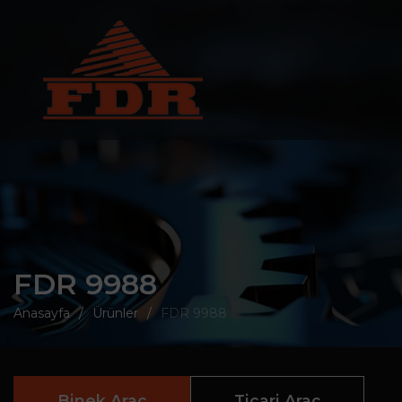
FDR 9988
Anasayfa
Ürünler
FDR 9988
Binek Araç
Ticari Araç