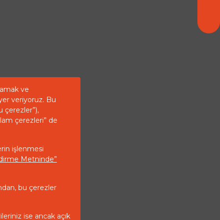
ğlamak ve
yer veriyoruz. Bu
u çerezler”),
klam çerezleri” de
erin işlenmesi
endirme Metninde”
ndan, bu çerezler
ileriniz ise ancak açık