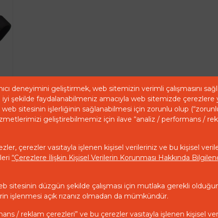
ıcı deneyimini geliştirmek, web sitemizin verimli çalışmasını sa
iyi şekilde faydalanabilmeniz amacıyla web sitemizde çerezlere 
web sitesinin işlerliğinin sağlanabilmesi için zorunlu olup (“zorunl
zmetlerimizi geliştirebilmemiz için ilave “analiz / performans / re
ler, çerezler vasıtayla işlenen kişisel verileriniz ve bu kişisel veril
leri
“Çerezlere İlişkin Kişisel Verilerin Korunması Hakkında Bilgil
eb sitesinin düzgün şekilde çalışması için mutlaka gerekli olduğu
ilerin işlenmesi açık rızanız olmadan da mümkündür.
mans / reklam çerezleri” ve bu çerezler vasıtayla işlenen kişisel ver