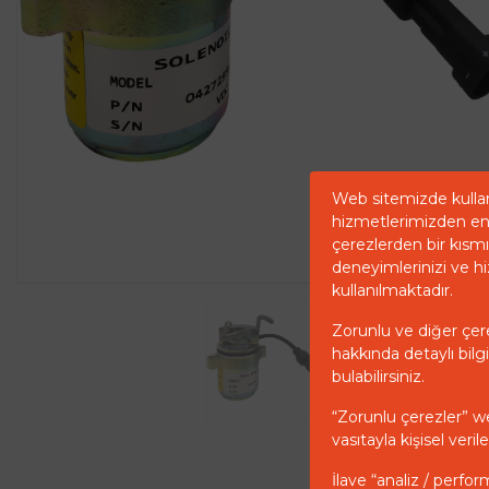
Web sitemizde kullan
hizmetlerimizden en 
çerezlerden bir kısmı 
deneyimlerinizi ve hi
kullanılmaktadır.
Zorunlu ve diğer çerez
hakkında detaylı bilgi
bulabilirsiniz.
“Zorunlu çerezler” w
vasıtayla kişisel ver
İlave “analiz / perfor