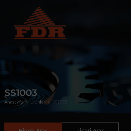
SS1003
Anasayfa
Ürünler
SS1003
Binek Araç
Ticari Araç