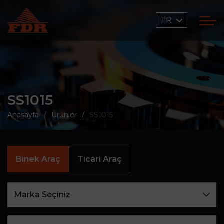
TR
SS1015
Anasayfa
Ürünler
SS1015
Binek Araç
Ticari Araç