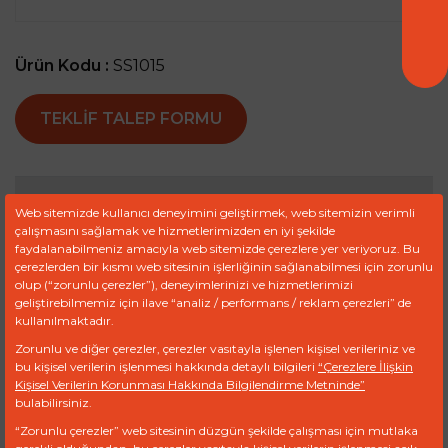
Ürün Kodu :
SS1015
TEKLIF TALEP FORMU
Ref
Marka
Model
Motor
Web sitemizde kullanıcı deneyimini geliştirmek, web sitemizin verimli
çalışmasını sağlamak ve hizmetlerimizden en iyi şekilde
8944533410
ISUZU
faydalanabilmeniz amacıyla web sitemizde çerezlere yer veriyoruz. Bu
çerezlerden bir kısmı web sitesinin işlerliğinin sağlanabilmesi için zorunlu
olup (“zorunlu çerezler”), deneyimlerinizi ve hizmetlerimizi
8-
ISUZU
HITACHI
4JG1 4JG2
geliştirebilmemiz için ilave “analiz / performans / reklam çerezleri” de
94453341-0
6BG1 6BB1
kullanılmaktadır.
6B61 4J62 4J61
Zorunlu ve diğer çerezler, çerezler vasıtayla işlenen kişisel verileriniz ve
bu kişisel verilerin işlenmesi hakkında detaylı bilgileri
“Çerezlere İlişkin
8944533410
ISUZU
ISUZU
Kişisel Verilerin Korunması Hakkında Bilgilendirme Metninde”
bulabilirsiniz.
MV1-58
HITACHI
“Zorunlu çerezler” web sitesinin düzgün şekilde çalışması için mutlaka